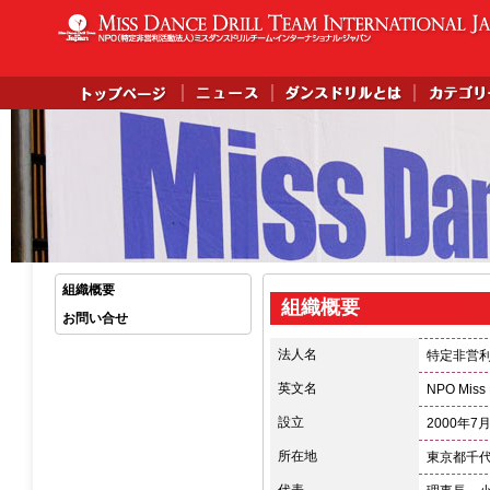
組織概要
組織概要
お問い合せ
法人名
特定非営
英文名
NPO Miss 
設立
2000年7
所在地
東京都千代
代表