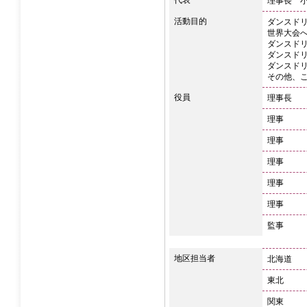
理事長 
活動目的
ダンスド
世界大会
ダンスド
ダンスド
ダンスド
その他、
役員
理事長
理事
理事
理事
理事
理事
監事
地区担当者
北海道
東北
関東