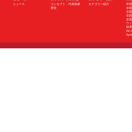
ニュース
コンセプト・代表挨拶
カテゴリー紹介
年間
歴史
全国
全国
全国
全国
ウィ
秋季
All 
Spri